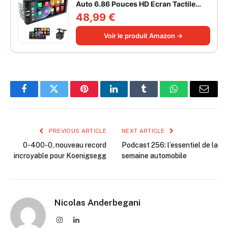
Auto 6.86 Pouces HD Ecran Tactile
Poste Radio Voiture Soutien Lien
48,99 €
Miroir iOS/Android/Radio FM/USB/EQ
Autoradio Bluetooth Caméra de Recul
Voir le produit Amazon →
Facebook
Twitter
Pinterest
LinkedIn
Tumblr
WhatsApp
Email
PREVIOUS ARTICLE
NEXT ARTICLE
0-400-0, nouveau record
Podcast 256: l’essentiel de la
incroyable pour Koenigsegg
semaine automobile
Nicolas Anderbegani
Instagram
LinkedIn