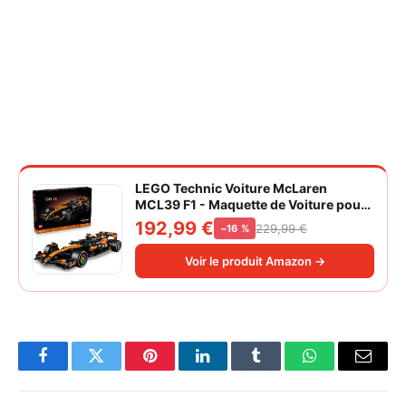
LEGO Technic Voiture McLaren
MCL39 F1 - Maquette de Voiture pour
Adulte - Set de Construction Formule 1
192,99 €
229,99 €
−16 %
Collector - Moteur V6 & Différentiel -
Idée Cadeau pour Fans de Sport
Voir le produit Amazon →
Automobile 42228
Facebook
Twitter
Pinterest
LinkedIn
Tumblr
WhatsApp
Email