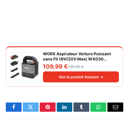
WORX Aspirateur Voiture Puissant
sans Fil 18V(20V Max) WX030
Aspirateur à Main sur Batterie 150W
109,99 €
139,99 €
10KPa avec Boîte de Rangement
Intégrée Dépoussiérage Maille
Voir le produit Amazon →
filtrante Lavable
Facebook
Twitter
Pinterest
LinkedIn
Tumblr
WhatsApp
Email