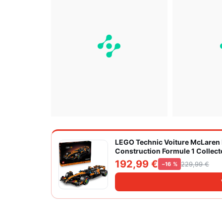
LEGO Technic Voiture McLaren M
Construction Formule 1 Collecto
de Sport Automobile 42228
192,99 €
229,99 €
−16 %