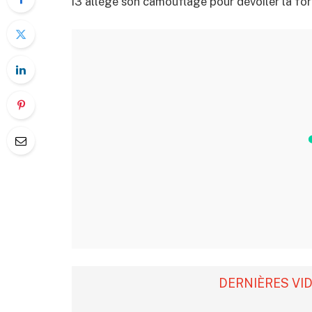
i3 allège son camouflage pour dévoiler la for
DERNIÈRES VI