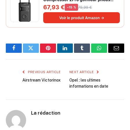
voiture | ±1PSI Contrôle pression
67,93 €
79,99 €
−15 %
pneus, 45s gonflage rapide, batterie
longue durée, avec éclairage, grand
Voir le produit Amazon →
cylindre à air 27 mm
Facebook
Twitter
Pinterest
LinkedIn
Tumblr
WhatsApp
Email
PREVIOUS ARTICLE
NEXT ARTICLE
Airstream Victorinox
Opel : les ultimes
informations en date
La rédaction