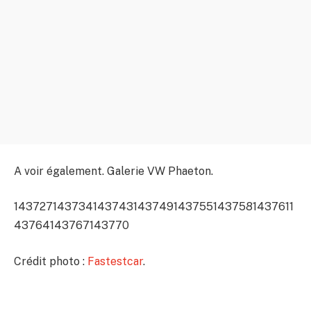
A voir également. Galerie VW Phaeton.
143727
143734
143743
143749
143755
143758
143761
1
43764
143767
143770
Crédit photo :
Fastestcar
.