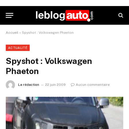
Accueil
»
Spyshot : Volkswagen Phaeton
ACTUALITÉ
Spyshot : Volkswagen
Phaeton
La rédaction
22 juin 2009
Aucun commentaire