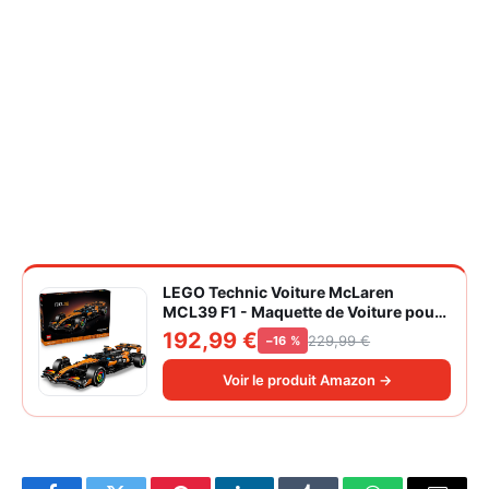
LEGO Technic Voiture McLaren
MCL39 F1 - Maquette de Voiture pour
Adulte - Set de Construction Formule 1
192,99 €
229,99 €
−16 %
Collector - Moteur V6 & Différentiel -
Idée Cadeau pour Fans de Sport
Voir le produit Amazon →
Automobile 42228