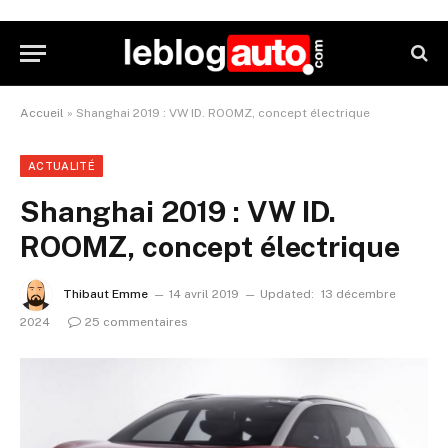
Accueil
»
Shanghai 2019 : VW ID. ROOMZ, concept électrique
ACTUALITÉ
Shanghai 2019 : VW ID.
ROOMZ, concept électrique
Thibaut Emme
14 avril 2019
Updated:
13 décembre
2024
25 commentaires