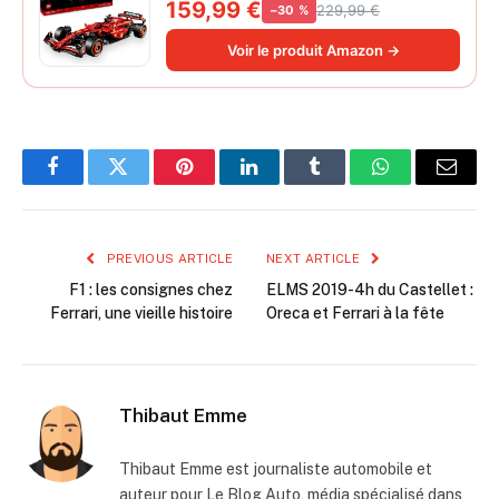
Collector à Échelle 1/8 - Décoration -
159,99 €
229,99 €
−30 %
Inclut Moteur V6, Boîte de Vitesses,
DRS et Volant - Idée de Cadeau pour
Voir le produit Amazon →
Adulte et Adolescent 42207
Facebook
Twitter
Pinterest
LinkedIn
Tumblr
WhatsApp
Email
PREVIOUS ARTICLE
NEXT ARTICLE
F1 : les consignes chez
ELMS 2019-4h du Castellet :
Ferrari, une vieille histoire
Oreca et Ferrari à la fête
Thibaut Emme
Thibaut Emme est journaliste automobile et
auteur pour Le Blog Auto, média spécialisé dans