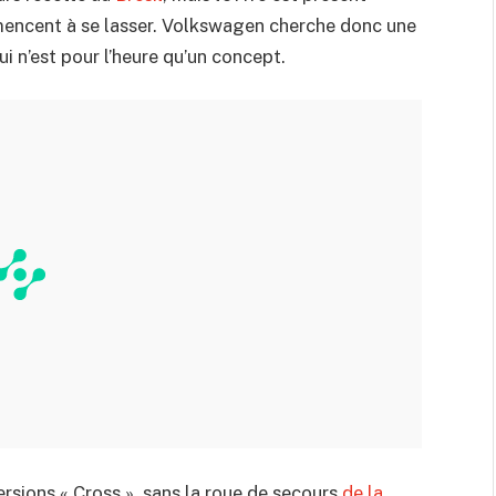
mmencent à se lasser. Volkswagen cherche donc une
ui n’est pour l’heure qu’un concept.
ersions « Cross », sans la roue de secours
de la