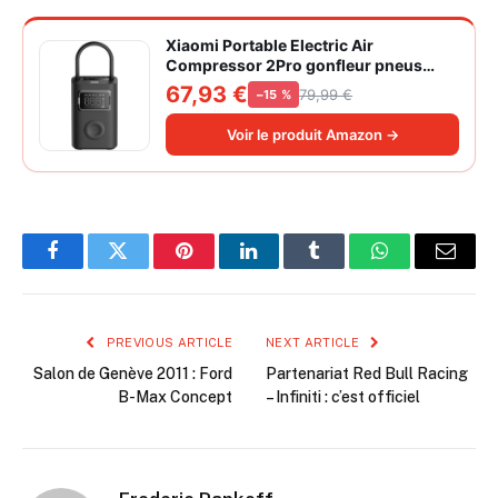
Xiaomi Portable Electric Air
Compressor 2Pro gonfleur pneus
voiture | ±1PSI Contrôle pression
67,93 €
79,99 €
−15 %
pneus, 45s gonflage rapide, batterie
longue durée, avec éclairage, grand
Voir le produit Amazon →
cylindre à air 27 mm
Facebook
Twitter
Pinterest
LinkedIn
Tumblr
WhatsApp
Email
PREVIOUS ARTICLE
NEXT ARTICLE
Salon de Genève 2011 : Ford
Partenariat Red Bull Racing
B-Max Concept
– Infiniti : c’est officiel