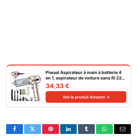
Piwaal Aspirateur à main à batterie 4
en 1, aspirateur de voiture sans fil 22
000 Pa avec moteur sans balais,
34,33 €
souffleur électrique à air comprimé
220 000 tr/min 3 vitesses pour poils
Voir le produit Amazon →
d'animaux
Facebook
Twitter
Pinterest
LinkedIn
Tumblr
WhatsApp
Email