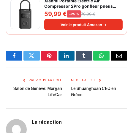
Xiaomi Portable Electric Air
Compressor 2Pro gonfleur pneus
voiture | ±1PSI Contrôle pression
59,99 €
79,99 €
−25 %
pneus, 45s gonflage rapide, batterie
longue durée, avec éclairage, grand
Voir le produit Amazon →
cylindre à air 27 mm
Facebook
Twitter
Pinterest
LinkedIn
Tumblr
WhatsApp
Email
PREVIOUS ARTICLE
NEXT ARTICLE
Salon de Genève: Morgan
Le Shuanghuan CEO en
LifeCar
Grèce
La rédaction