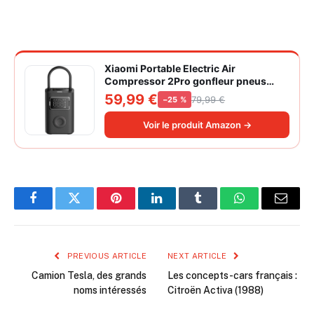
Xiaomi Portable Electric Air
Compressor 2Pro gonfleur pneus
voiture | ±1PSI Contrôle pression
59,99 €
79,99 €
−25 %
pneus, 45s gonflage rapide, batterie
longue durée, avec éclairage, grand
Voir le produit Amazon →
cylindre à air 27 mm
Facebook
Twitter
Pinterest
LinkedIn
Tumblr
WhatsApp
Email
PREVIOUS ARTICLE
NEXT ARTICLE
Camion Tesla, des grands
Les concepts-cars français :
noms intéressés
Citroën Activa (1988)