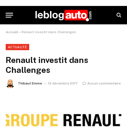
Accueil
»
Renault investit dans Challenges
ACTUALITÉ
Renault investit dans
Challenges
Thibaut Emme
13 décembre 2017
Aucun commentaire