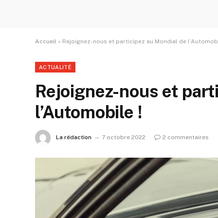
Accueil
»
Rejoignez-nous et participez au Mondial de l’Automobi
ACTUALITÉ
Rejoignez-nous et part
l’Automobile !
La rédaction
7 octobre 2022
2 commentaires