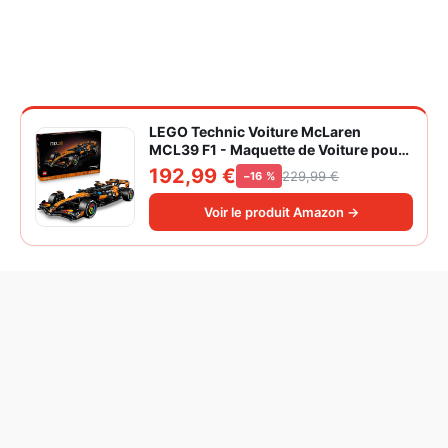
LEGO Technic Voiture McLaren
MCL39 F1 - Maquette de Voiture pour
Adulte - Set de Construction Formule 1
192,99 €
229,99 €
−16 %
Collector - Moteur V6 & Différentiel -
Idée Cadeau pour Fans de Sport
Voir le produit Amazon →
Automobile 42228