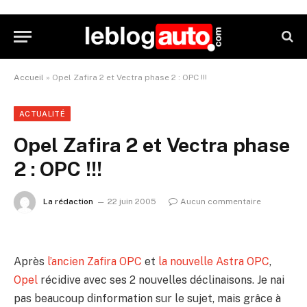
Accueil
»
Opel Zafira 2 et Vectra phase 2 : OPC !!!
ACTUALITÉ
Opel Zafira 2 et Vectra phase
2 : OPC !!!
La rédaction
22 juin 2005
Aucun commentaire
Après
l’ancien Zafira OPC
et
la nouvelle Astra OPC
,
Opel
récidive avec ses 2 nouvelles déclinaisons. Je nai
pas beaucoup dinformation sur le sujet, mais grâce à