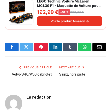
LEGO Technic Voiture McLaren
MCL39 F1 - Maquette de Voiture pour
Adulte - Set de Construction Formule 1
192,99 €
229,99 €
−16 %
Collector - Moteur V6 & Différentiel -
Idée Cadeau pour Fans de Sport
Voir le produit Amazon →
Automobile 42228
Facebook
Twitter
Pinterest
LinkedIn
Tumblr
WhatsApp
Email
PREVIOUS ARTICLE
NEXT ARTICLE
Volvo S40/V50 cabriolet
Sainz, hors piste
La rédaction