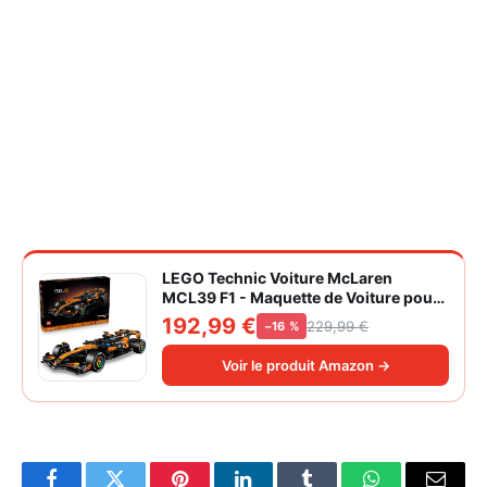
LEGO Technic Voiture McLaren
MCL39 F1 - Maquette de Voiture pour
Adulte - Set de Construction Formule 1
192,99 €
229,99 €
−16 %
Collector - Moteur V6 & Différentiel -
Idée Cadeau pour Fans de Sport
Voir le produit Amazon →
Automobile 42228