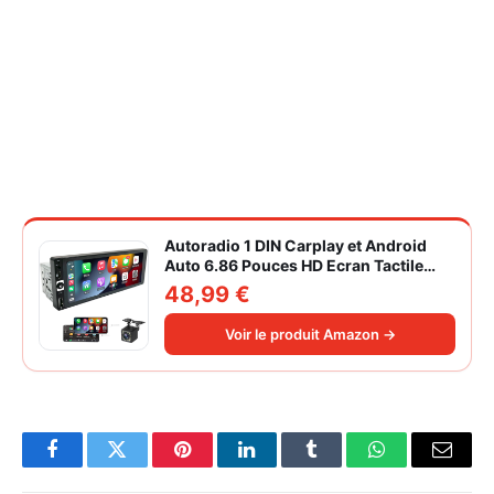
Autoradio 1 DIN Carplay et Android
Auto 6.86 Pouces HD Ecran Tactile
Poste Radio Voiture Soutien Lien
48,99 €
Miroir iOS/Android/Radio FM/USB/EQ
Autoradio Bluetooth Caméra de Recul
Voir le produit Amazon →
Facebook
Twitter
Pinterest
LinkedIn
Tumblr
WhatsApp
Email