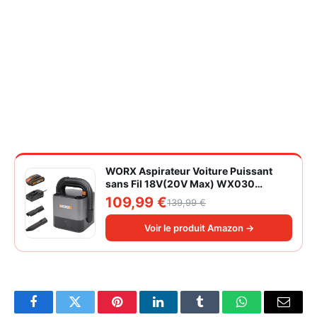
WORX Aspirateur Voiture Puissant
sans Fil 18V(20V Max) WX030
Aspirateur à Main sur Batterie 150W
109,99 €
139,99 €
10KPa avec Boîte de Rangement
Intégrée Dépoussiérage Maille
Voir le produit Amazon →
filtrante Lavable
Facebook
Twitter
Pinterest
LinkedIn
Tumblr
WhatsApp
Email