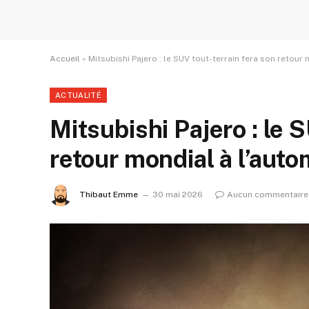
Accueil
»
Mitsubishi Pajero : le SUV tout-terrain fera son retou
ACTUALITÉ
Mitsubishi Pajero : le 
retour mondial à l’au
Thibaut Emme
30 mai 2026
Aucun commentaire