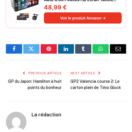
Poste Radio Voiture Soutien Lien
48,99 €
Miroir iOS/Android/Radio FM/USB/EQ
Autoradio Bluetooth Caméra de Recul
Voir le produit Amazon →
Facebook
Twitter
Pinterest
LinkedIn
Tumblr
WhatsApp
Email
PREVIOUS ARTICLE
NEXT ARTICLE
GP du Japon: Hamilton à huit
GP2 Valencia course 2: Le
points du bonheur
carton plein de Timo Glock
La rédaction