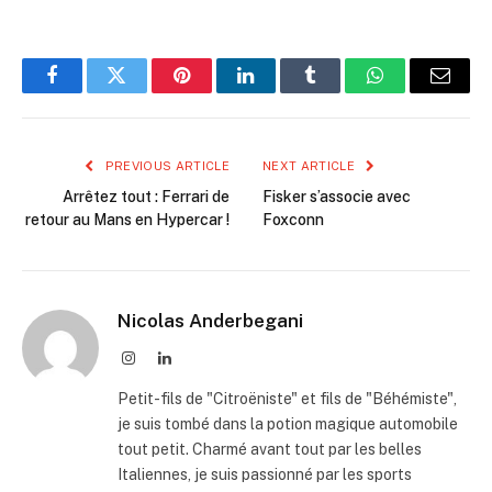
Facebook
Twitter
Pinterest
LinkedIn
Tumblr
WhatsApp
Email
PREVIOUS ARTICLE
NEXT ARTICLE
Arrêtez tout : Ferrari de
Fisker s’associe avec
retour au Mans en Hypercar !
Foxconn
Nicolas Anderbegani
Instagram
LinkedIn
Petit-fils de "Citroëniste" et fils de "Béhémiste",
je suis tombé dans la potion magique automobile
tout petit. Charmé avant tout par les belles
Italiennes, je suis passionné par les sports