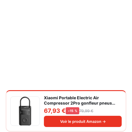
Xiaomi Portable Electric Air
Compressor 2Pro gonfleur pneus
voiture | ±1PSI Contrôle pression
67,93 €
79,99 €
−15 %
pneus, 45s gonflage rapide, batterie
longue durée, avec éclairage, grand
Voir le produit Amazon →
cylindre à air 27 mm