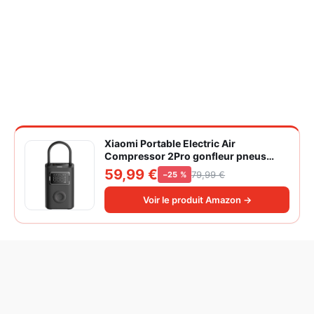
Xiaomi Portable Electric Air
Compressor 2Pro gonfleur pneus
voiture | ±1PSI Contrôle pression
59,99 €
79,99 €
−25 %
pneus, 45s gonflage rapide, batterie
longue durée, avec éclairage, grand
Voir le produit Amazon →
cylindre à air 27 mm