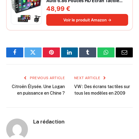
Auto 6.86 Pouces HD Ecran Tactile
Poste Radio Voiture Soutien Lien
48,99 €
Miroir iOS/Android/Radio FM/USB/EQ
Autoradio Bluetooth Caméra de Recul
Voir le produit Amazon →
Facebook
Twitter
Pinterest
LinkedIn
Tumblr
WhatsApp
Email
PREVIOUS ARTICLE
NEXT ARTICLE
Citroën Élysée. Une Logan
VW : Des écrans tactiles sur
en puissance en Chine ?
tous les modèles en 2009
La rédaction