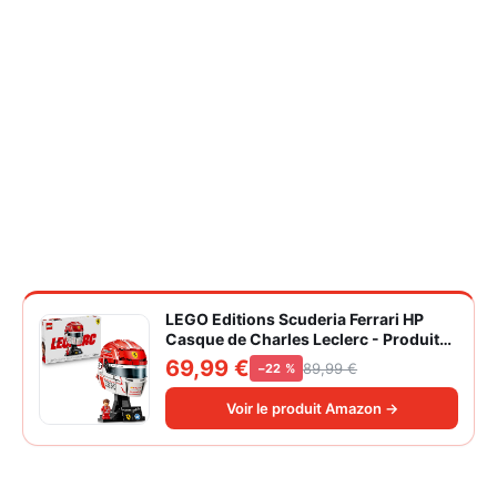
LEGO Editions Scuderia Ferrari HP
Casque de Charles Leclerc - Produit
F1 - Maquette avec Minifigurine
69,99 €
89,99 €
−22 %
Collector - Décoration Intérieure -
Cadeau pour Garçon dès 14 ans et
Voir le produit Amazon →
Adulte Fan d'Automobile 43014