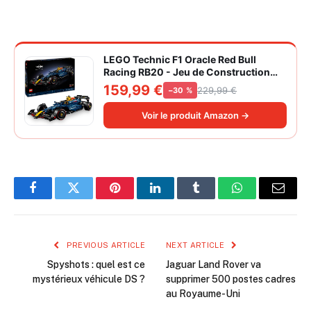
LEGO Technic F1 Oracle Red Bull
Racing RB20 - Jeu de Construction
Collector pour Adulte - Inclut Un
159,99 €
229,99 €
−30 %
Moteur V6 et Une boîte de Vitesses -
Idée Cadeau pour passionnés de
Voir le produit Amazon →
Formule 1 42206
Facebook
Twitter
Pinterest
LinkedIn
Tumblr
WhatsApp
Email
PREVIOUS ARTICLE
NEXT ARTICLE
Spyshots : quel est ce
Jaguar Land Rover va
mystérieux véhicule DS ?
supprimer 500 postes cadres
au Royaume-Uni