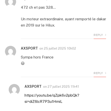
472 ch et pas 328…
Un moteur extraordinaire, ayant remporté le dakar
en 2019 sur le Hilux.
REPLY
AXSPORT
on
25 juillet 2025 10h02
Sympa hors France
😃
REPLY
AXSPORT
on
27 juillet 2025 11h41
https://youtu.be/qZpk6v2pbQk?
si=diZ6lcR7P3u1HmiL