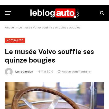
Accueil
»
Le musée Volvo souffle ses quinze bougies
ACTUALITÉ
Le musée Volvo souffle ses
quinze bougies
La rédaction
4 mai 2010
Aucun commentaire