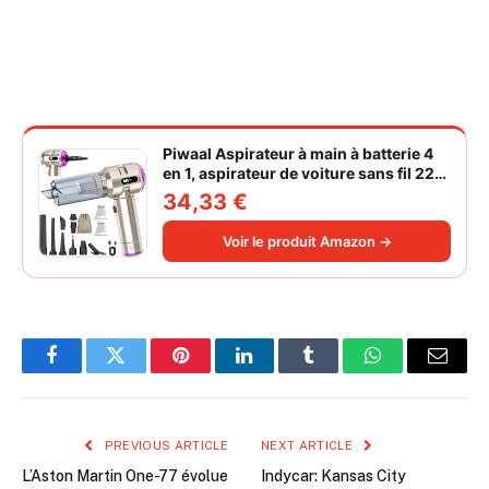
Piwaal Aspirateur à main à batterie 4
en 1, aspirateur de voiture sans fil 22
000 Pa avec moteur sans balais,
34,33 €
souffleur électrique à air comprimé
220 000 tr/min 3 vitesses pour poils
Voir le produit Amazon →
d'animaux
Facebook
Twitter
Pinterest
LinkedIn
Tumblr
WhatsApp
Email
PREVIOUS ARTICLE
NEXT ARTICLE
L’Aston Martin One-77 évolue
Indycar: Kansas City