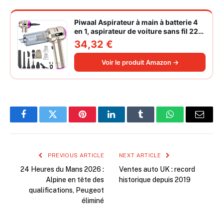
Piwaal Aspirateur à main à batterie 4
en 1, aspirateur de voiture sans fil 22
000 Pa avec moteur sans balais,
34,32 €
souffleur électrique à air comprimé
220 000 tr/min 3 vitesses pour poils
Voir le produit Amazon →
d'animaux
Facebook
Twitter
Pinterest
LinkedIn
Tumblr
WhatsApp
Email
PREVIOUS ARTICLE
NEXT ARTICLE
24 Heures du Mans 2026 :
Ventes auto UK : record
Alpine en tête des
historique depuis 2019
qualifications, Peugeot
éliminé