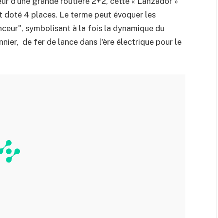
ur d’une grande routière 2+2, cette « Lanzador »
t doté 4 places. Le terme peut évoquer les
nceur", symbolisant à la fois la dynamique du
nnier, de fer de lance dans l'ère électrique pour le