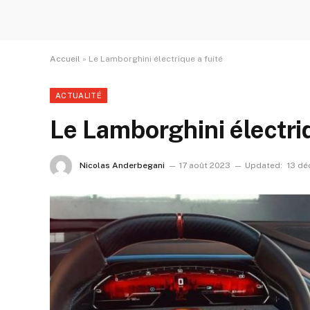
Accueil
»
Le Lamborghini électrique a fuité
ACTUALITÉ
Le Lamborghini électriq
Nicolas Anderbegani
17 août 2023
Updated:
13 d