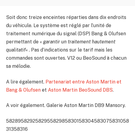
Soit donc treize enceintes réparties dans dix endroits
du véhicule. Le système est réglé par l’unité de
traitement numérique du signal (DSP) Bang & Olufsen
permettant de «
garantir un traitement hautement
qualitatif
« . Pas d’indications sur le tarif mais les
commandes sont ouvertes. V12 ou BeoSound à chacun
sa mélodie.
A lire également.
Partenariat entre Aston Martin et
Bang & Olufsen
et
Aston Martin BeoSound DBS
.
A voir également. Galerie Aston Martin DB9 Mansory.
58289
58292
58295
58298
58301
58304
58307
58310
58
313
58316