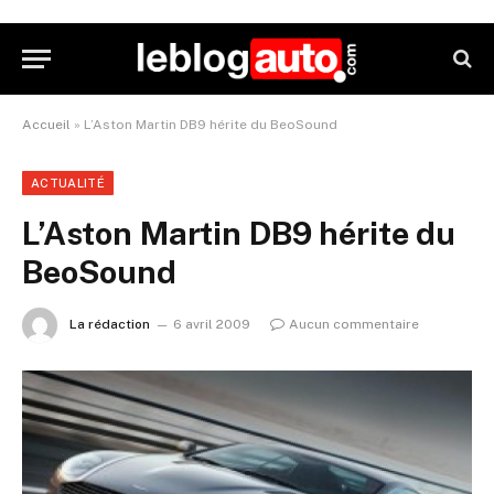
Accueil
»
L’Aston Martin DB9 hérite du BeoSound
ACTUALITÉ
L’Aston Martin DB9 hérite du
BeoSound
La rédaction
6 avril 2009
Aucun commentaire