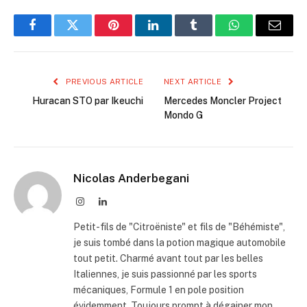
Facebook
Twitter
Pinterest
LinkedIn
Tumblr
WhatsApp
Email
PREVIOUS ARTICLE
NEXT ARTICLE
Huracan STO par Ikeuchi
Mercedes Moncler Project
Mondo G
Nicolas Anderbegani
Instagram
LinkedIn
Petit-fils de "Citroëniste" et fils de "Béhémiste",
je suis tombé dans la potion magique automobile
tout petit. Charmé avant tout par les belles
Italiennes, je suis passionné par les sports
mécaniques, Formule 1 en pole position
évidemment. Toujours prompt à dégainer mon