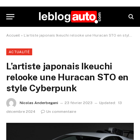
Accueil
»
L’artiste japonais Ikeuchi relooke une Huracan STO en style Cyberpunk
ACTUALITÉ
L’artiste japonais Ikeuchi
relooke une Huracan STO en
style Cyberpunk
Nicolas Anderbegani
23 février 2023
Updated:
13
décembre 2024
Un commentaire