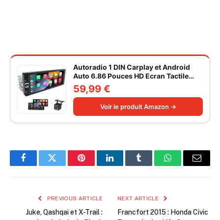
Autoradio 1 DIN Carplay et Android
Auto 6.86 Pouces HD Ecran Tactile
Poste Radio Voiture Soutien Lien
59,99 €
Miroir iOS/Android/Radio FM/USB/EQ
Autoradio Bluetooth Caméra de Recul
Voir le produit Amazon →
Facebook
Twitter
Pinterest
LinkedIn
Tumblr
WhatsApp
Email
PREVIOUS ARTICLE
NEXT ARTICLE
Juke, Qashqai et X-Trail :
Francfort 2015 : Honda Civic