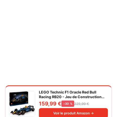
LEGO Technic F1 Oracle Red Bull
Racing RB20 - Jeu de Construction
Collector pour Adulte - Inclut Un
159,99 €
229,99 €
−30 %
Moteur V6 et Une boîte de Vitesses -
Idée Cadeau pour passionnés de
Voir le produit Amazon →
Formule 1 42206