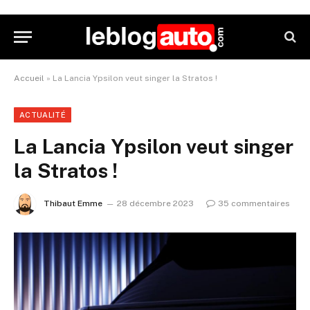
Accueil
»
La Lancia Ypsilon veut singer la Stratos !
ACTUALITÉ
La Lancia Ypsilon veut singer
la Stratos !
Thibaut Emme
28 décembre 2023
35 commentaires