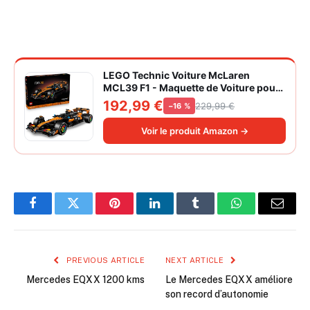
LEGO Technic Voiture McLaren
MCL39 F1 - Maquette de Voiture pour
Adulte - Set de Construction Formule 1
192,99 €
229,99 €
−16 %
Collector - Moteur V6 & Différentiel -
Idée Cadeau pour Fans de Sport
Voir le produit Amazon →
Automobile 42228
Facebook
Twitter
Pinterest
LinkedIn
Tumblr
WhatsApp
Email
PREVIOUS ARTICLE
NEXT ARTICLE
Mercedes EQXX 1200 kms
Le Mercedes EQXX améliore
son record d’autonomie