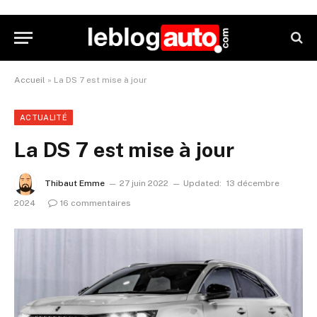
Accueil
»
La DS 7 est mise à jour
ACTUALITÉ
La DS 7 est mise à jour
Thibaut Emme
27 juin 2022
Updated:
13 décembre
2024
16 commentaires