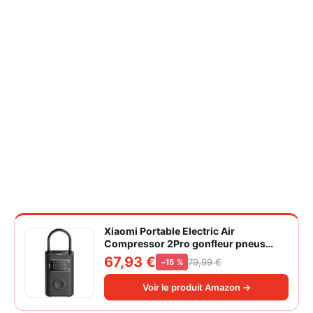
Xiaomi Portable Electric Air
Compressor 2Pro gonfleur pneus
voiture | ±1PSI Contrôle pression
67,93 €
79,99 €
−15 %
pneus, 45s gonflage rapide, batterie
longue durée, avec éclairage, grand
Voir le produit Amazon →
cylindre à air 27 mm