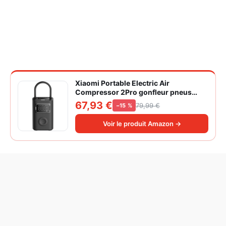
Xiaomi Portable Electric Air
Compressor 2Pro gonfleur pneus
voiture | ±1PSI Contrôle pression
67,93 €
79,99 €
−15 %
pneus, 45s gonflage rapide, batterie
longue durée, avec éclairage, grand
Voir le produit Amazon →
cylindre à air 27 mm