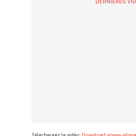
DERNIÈRES VI
Téléchargez la vidéo:
Download virage-gliss