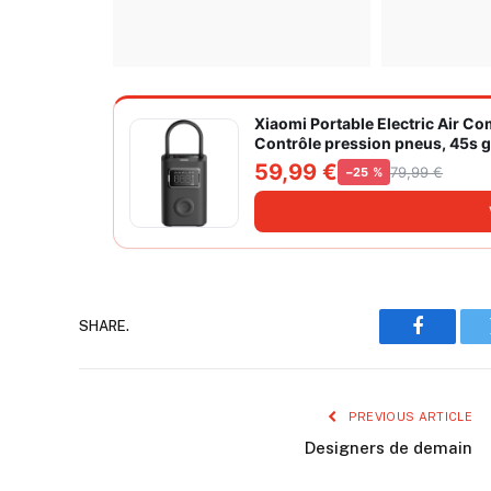
Xiaomi Portable Electric Air C
Contrôle pression pneus, 45s go
grand cylindre à air 27 mm
59,99 €
79,99 €
−25 %
SHARE.
Faceboo
PREVIOUS ARTICLE
Designers de demain