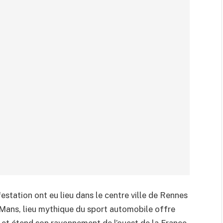
station ont eu lieu dans le centre ville de Rennes
 Mans, lieu mythique du sport automobile offre
 et étend son rayonnement de l’ouest de la France