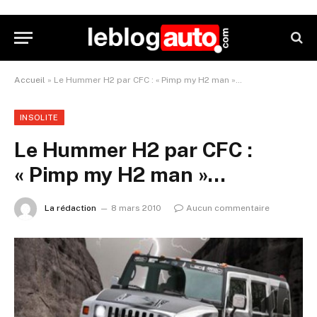
Accueil
»
Le Hummer H2 par CFC : « Pimp my H2 man »…
INSOLITE
Le Hummer H2 par CFC :
« Pimp my H2 man »…
La rédaction
8 mars 2010
Aucun commentaire