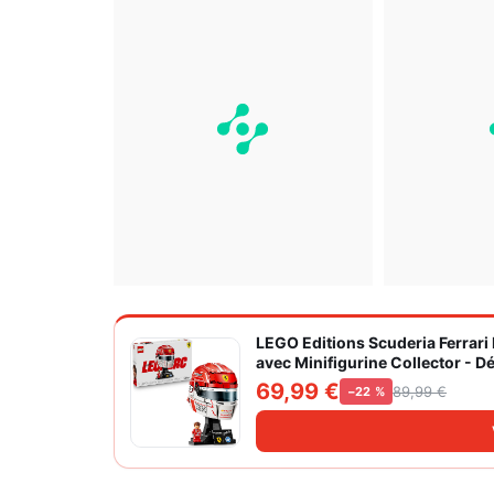
LEGO Editions Scuderia Ferrari
avec Minifigurine Collector - D
et Adulte Fan d'Automobile 430
69,99 €
89,99 €
−22 %