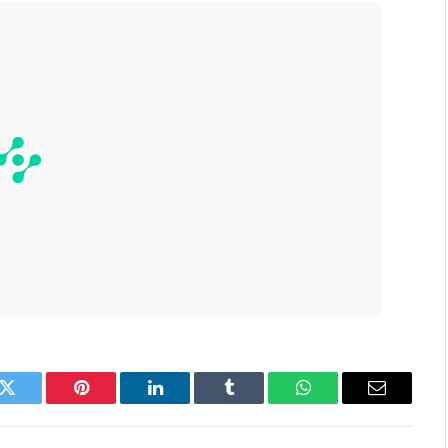
k
Twitter
Pinterest
LinkedIn
Tumblr
WhatsApp
Email