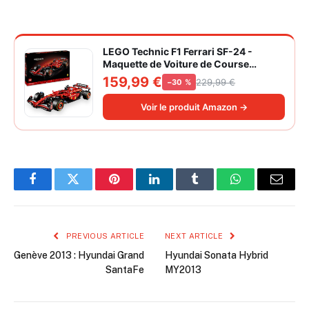
LEGO Technic F1 Ferrari SF-24 -
Maquette de Voiture de Course
Collector à Échelle 1/8 - Décoration -
159,99 €
229,99 €
−30 %
Inclut Moteur V6, Boîte de Vitesses,
DRS et Volant - Idée de Cadeau pour
Voir le produit Amazon →
Adulte et Adolescent 42207
Facebook
Twitter
Pinterest
LinkedIn
Tumblr
WhatsApp
Email
PREVIOUS ARTICLE
NEXT ARTICLE
Genève 2013 : Hyundai Grand
Hyundai Sonata Hybrid
SantaFe
MY2013