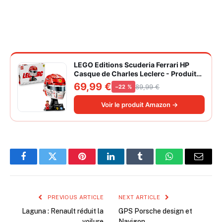
LEGO Editions Scuderia Ferrari HP
Casque de Charles Leclerc - Produit
F1 - Maquette avec Minifigurine
69,99 €
89,99 €
−22 %
Collector - Décoration Intérieure -
Cadeau pour Garçon dès 14 ans et
Voir le produit Amazon →
Adulte Fan d'Automobile 43014
Facebook
Twitter
Pinterest
LinkedIn
Tumblr
WhatsApp
Email
PREVIOUS ARTICLE
NEXT ARTICLE
Laguna : Renault réduit la
GPS Porsche design et
voilure
Navigon