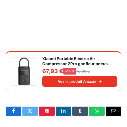
Xiaomi Portable Electric Air
Compressor 2Pro gonfleur pneus
voiture | ±1PSI Contrôle pression
67,93 €
79,99 €
−15 %
pneus, 45s gonflage rapide, batterie
longue durée, avec éclairage, grand
Voir le produit Amazon →
cylindre à air 27 mm
Facebook
Twitter
Pinterest
LinkedIn
Tumblr
WhatsApp
Email