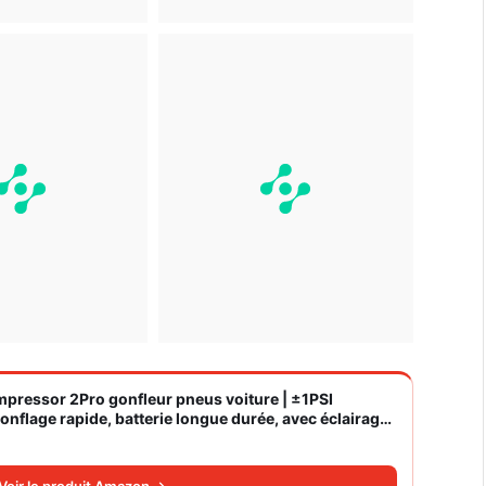
ompressor 2Pro gonfleur pneus voiture | ±1PSI
nflage rapide, batterie longue durée, avec éclairage,
Voir le produit Amazon →