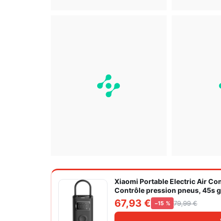
Xiaomi Portable Electric Air C
Contrôle pression pneus, 45s go
grand cylindre à air 27 mm
67,93 €
79,99 €
−15 %