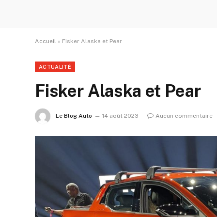
Accueil
»
Fisker Alaska et Pear
ACTUALITÉ
Fisker Alaska et Pear
Le Blog Auto
14 août 2023
Aucun commentaire