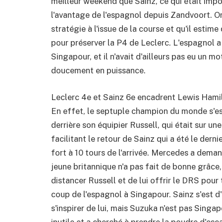
meilleur weekend que Sainz, ce qui était impor
l'avantage de l'espagnol depuis Zandvoort. On
stratégie à l'issue de la course et qu'il estime
pour préserver la P4 de Leclerc. L'espagnol a
Singapour, et il n'avait d'ailleurs pas eu un m
doucement en puissance.
Leclerc 4e et Sainz 6e encadrent Lewis Hamilt
En effet, le septuple champion du monde s'est
derrière son équipier Russell, qui était sur une 
facilitant le retour de Sainz qui a été le der
fort à 10 tours de l'arrivée. Mercedes a deman
jeune britannique n'a pas fait de bonne grâc
distancer Russell et de lui offrir le DRS pour 
coup de l'espagnol à Singapour. Sainz s'est d'
s'inspirer de lui, mais Suzuka n'est pas Sing
inutile et a cherché à prendre la poudre d'esca