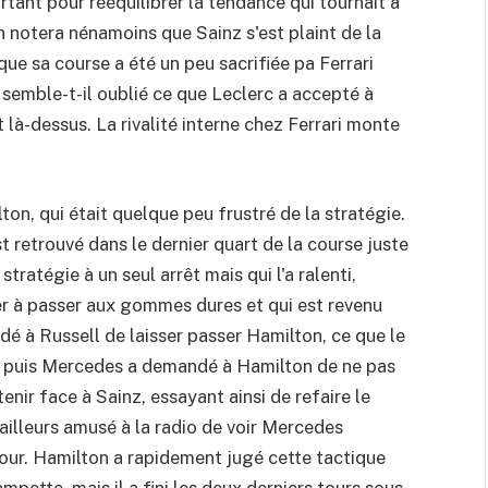
tant pour rééquilibrer la tendance qui tournait à
 notera nénamoins que Sainz s'est plaint de la
 que sa course a été un peu sacrifiée pa Ferrari
 semble-t-il oublié ce que Leclerc a accepté à
ot là-dessus. La rivalité interne chez Ferrari monte
on, qui était quelque peu frustré de la stratégie.
 retrouvé dans le dernier quart de la course juste
stratégie à un seul arrêt mais qui l'a ralenti,
nier à passer aux gommes dures et qui est revenu
dé à Russell de laisser passer Hamilton, ce que le
e, puis Mercedes a demandé à Hamilton de ne pas
tenir face à Sainz, essayant ainsi de refaire le
ailleurs amusé à la radio de voir Mercedes
apour. Hamilton a rapidement jugé cette tactique
mpette, mais il a fini les deux derniers tours sous