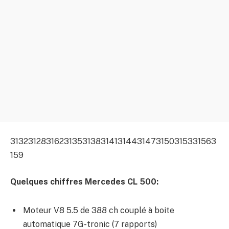
3132
3128
3162
3135
3138
3141
3144
3147
3150
3153
3156
3
159
Quelques chiffres Mercedes CL 500:
Moteur V8 5.5 de 388 ch couplé à boite
automatique 7G-tronic (7 rapports)