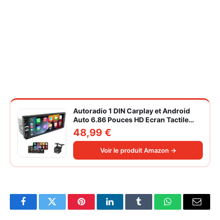
Autoradio 1 DIN Carplay et Android
Auto 6.86 Pouces HD Ecran Tactile
Poste Radio Voiture Soutien Lien
48,99 €
Miroir iOS/Android/Radio FM/USB/EQ
Autoradio Bluetooth Caméra de Recul
Voir le produit Amazon →
Facebook
Twitter
Pinterest
LinkedIn
Tumblr
WhatsApp
Email