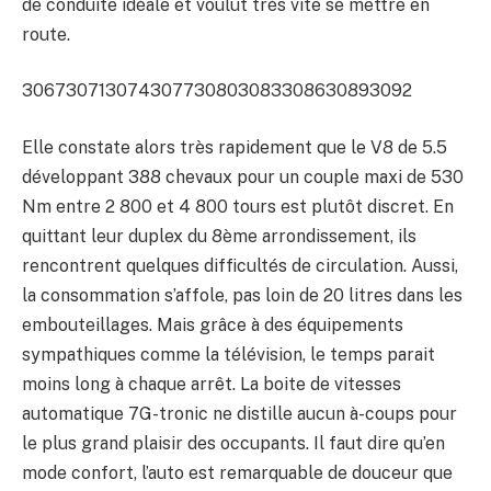
de conduite idéale et voulut très vite se mettre en
route.
3067
3071
3074
3077
3080
3083
3086
3089
3092
Elle constate alors très rapidement que le V8 de 5.5
développant 388 chevaux pour un couple maxi de 530
Nm entre 2 800 et 4 800 tours est plutôt discret. En
quittant leur duplex du 8ème arrondissement, ils
rencontrent quelques difficultés de circulation. Aussi,
la consommation s’affole, pas loin de 20 litres dans les
embouteillages. Mais grâce à des équipements
sympathiques comme la télévision, le temps parait
moins long à chaque arrêt. La boite de vitesses
automatique 7G-tronic ne distille aucun à-coups pour
le plus grand plaisir des occupants. Il faut dire qu’en
mode confort, l’auto est remarquable de douceur que