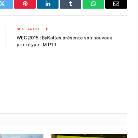
k
Twitter
Pinterest
LinkedIn
Tumblr
WhatsApp
Email
NEXT ARTICLE
WEC 2015 : ByKolles présente son nouveau
prototype LM P1 1