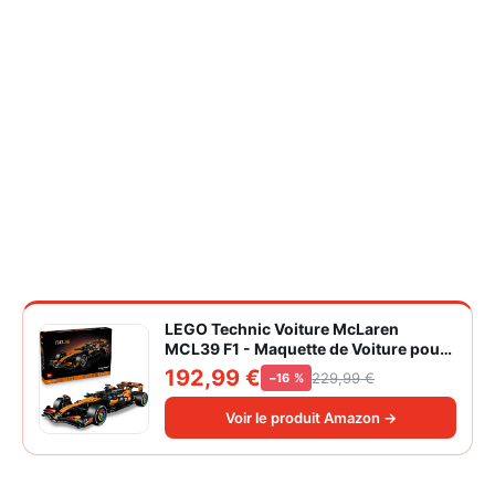
LEGO Technic Voiture McLaren
MCL39 F1 - Maquette de Voiture pour
Adulte - Set de Construction Formule 1
192,99 €
229,99 €
−16 %
Collector - Moteur V6 & Différentiel -
Idée Cadeau pour Fans de Sport
Voir le produit Amazon →
Automobile 42228