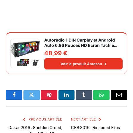
Autoradio 1 DIN Carplay et Android
Auto 6.86 Pouces HD Ecran Tactile
Poste Radio Voiture Soutien Lien
48,99 €
Miroir iOS/Android/Radio FM/USB/EQ
Autoradio Bluetooth Caméra de Recul
Voir le produit Amazon →
Facebook
Twitter
Pinterest
LinkedIn
Tumblr
WhatsApp
Email
PREVIOUS ARTICLE
NEXT ARTICLE
Dakar 2016 : Sheldon Creed,
CES 2016 : Rinspeed Etos