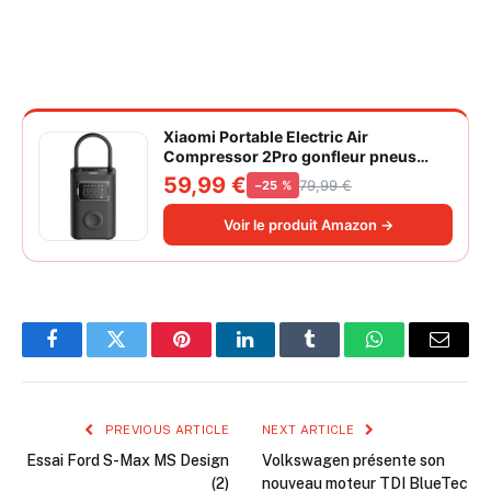
Xiaomi Portable Electric Air
Compressor 2Pro gonfleur pneus
voiture | ±1PSI Contrôle pression
59,99 €
79,99 €
−25 %
pneus, 45s gonflage rapide, batterie
longue durée, avec éclairage, grand
Voir le produit Amazon →
cylindre à air 27 mm
Facebook
Twitter
Pinterest
LinkedIn
Tumblr
WhatsApp
Email
PREVIOUS ARTICLE
NEXT ARTICLE
Essai Ford S-Max MS Design
Volkswagen présente son
(2)
nouveau moteur TDI BlueTec