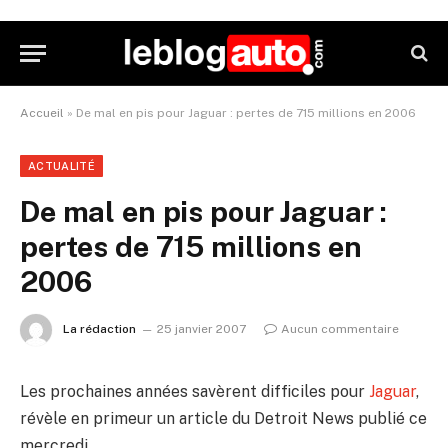
Accueil
»
De mal en pis pour Jaguar : pertes de 715 millions en 2006
ACTUALITÉ
De mal en pis pour Jaguar :
pertes de 715 millions en
2006
La rédaction
25 janvier 2007
Aucun commentaire
Les prochaines années savèrent difficiles pour
Jaguar
,
révèle en primeur un article du Detroit News publié ce
mercredi.