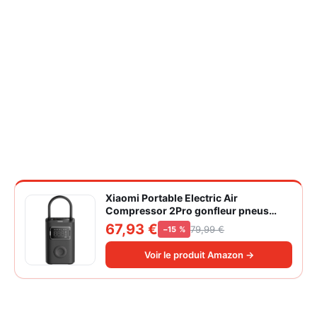
Xiaomi Portable Electric Air
Compressor 2Pro gonfleur pneus
voiture | ±1PSI Contrôle pression
67,93 €
79,99 €
−15 %
pneus, 45s gonflage rapide, batterie
longue durée, avec éclairage, grand
Voir le produit Amazon →
cylindre à air 27 mm