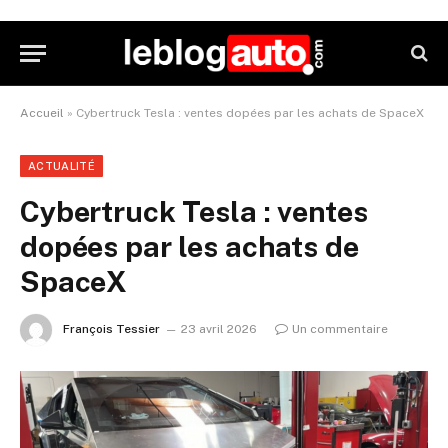
Accueil
»
Cybertruck Tesla : ventes dopées par les achats de SpaceX
ACTUALITÉ
Cybertruck Tesla : ventes
dopées par les achats de
SpaceX
François Tessier
23 avril 2026
Un commentaire